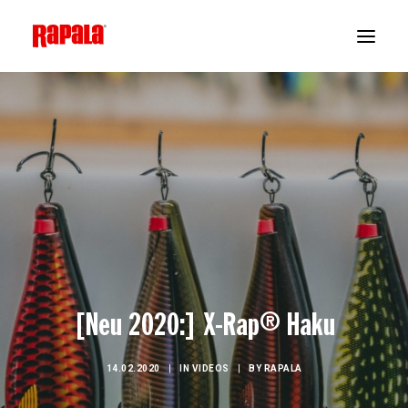
[Neu 2020:] X-Rap® Haku
14.02.2020
|
IN
VIDEOS
|
BY
RAPALA