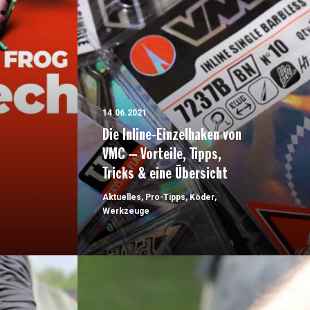
14.06.2021
Die Inline-Einzelhaken von
VMC – Vorteile, Tipps,
Tricks & eine Übersicht
Aktuelles
,
Pro-Tipps
,
Köder
,
Werkzeuge