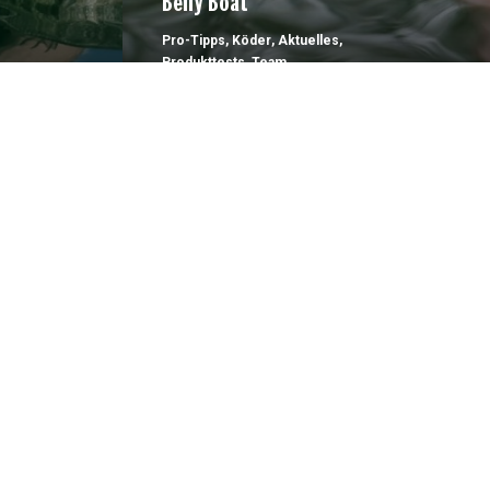
Belly Boat
Pro-Tipps
,
Köder
,
Aktuelles
,
Produkttests
,
Team