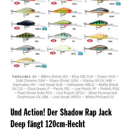
Farbcodes:
AS – Albino Shiner; BG – Blue Gill; CLN – Clown; GCH –
Gold Chrome; GGH – Glass Ghost; GGIU – Glassy Gil UV; HAY –
Haymaker; HH – Hot Head; HLW – Halloween; MBLU – Matte Black
UV; OG – Olive Green; P – Perch; PEL – Live Perch; PF – Pinfish; PGG
– Pearl Ghost Gold; ROL – Live Roach; SFCU – Silver Fluorescent
Chartreuse UV; SML – Live Smelt; WPDU – White Pilchard UV
Und Action! Der Shadow Rap Jack
Deep fängt 120cm-Hecht