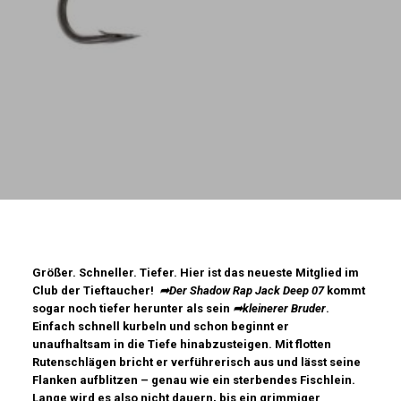
Größer. Schneller. Tiefer. Hier ist das neueste Mitglied im
Club der Tieftaucher!
➦Der Shadow Rap Jack Deep 07
kommt
sogar noch tiefer herunter als sein
➦kleinerer Bruder
.
Einfach schnell kurbeln und schon beginnt er
unaufhaltsam in die Tiefe hinabzusteigen. Mit flotten
Rutenschlägen bricht er verführerisch aus und lässt seine
Flanken aufblitzen – genau wie ein sterbendes Fischlein.
Lange wird es also nicht dauern, bis ein grimmiger