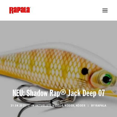
NEU: Shadow Rap® Jack Deep 07
31.08.2021
|
IN
AKTUELLES
,
VIDEOS
,
KÖDER
,
KÖDER
|
BY
RAPALA