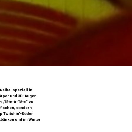
eihe. Speziell in
Körper und 3D-Augen
 „Tête-à-Tête“ zu
lfischen, sondern
ap Twitchin‘-Köder
tbänken und im Winter