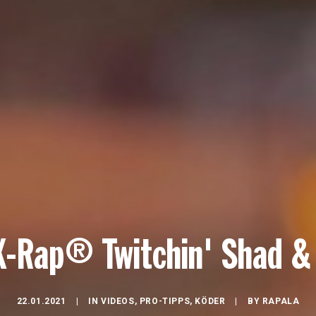
X-Rap® Twitchin' Shad & 
22.01.2021
|
IN
VIDEOS
,
PRO-TIPPS
,
KÖDER
|
BY
RAPALA