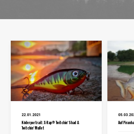
22.01.2021
05.03.20
Köderportrait: X-Rap® Twitchin‘ Shad &
Auf Piranha
Twitchin‘ Mullet