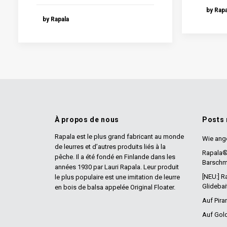
by Rapa
by Rapala
À propos de nous
Posts
Rapala est le plus grand fabricant au monde
Wie ange
de leurres et d’autres produits liés à la
Rapala®
pêche. Il a été fondé en Finlande dans les
Barschm
années 1930 par Lauri Rapala. Leur produit
[NEU:] 
le plus populaire est une imitation de leurre
Glidebai
en bois de balsa appelée Original Floater.
Auf Pira
Auf Gol