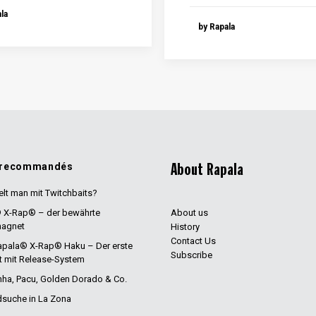
la
by Rapala
 recommandés
About Rapala
lt man mit Twitchbaits?
 X-Rap® – der bewährte
About us
agnet
History
Contact Us
Rapala® X-Rap® Haku – Der erste
Subscribe
t mit Release-System
nha, Pacu, Golden Dorado & Co.
dsuche in La Zona