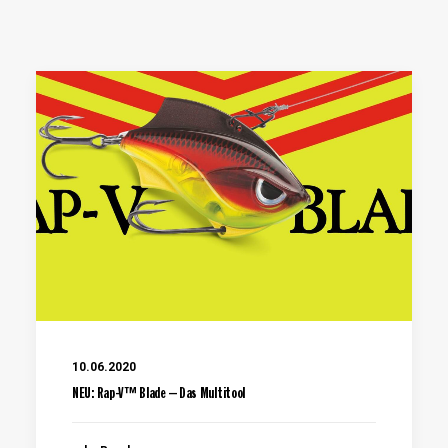
10.06.2020
NEU: Rap-V™ Blade – Das Multitool