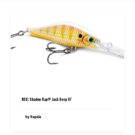
NEU: Shadow Rap® Jack Deep 07
by Rapala