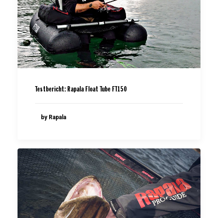
Testbericht: Rapala Float Tube FT150
by Rapala