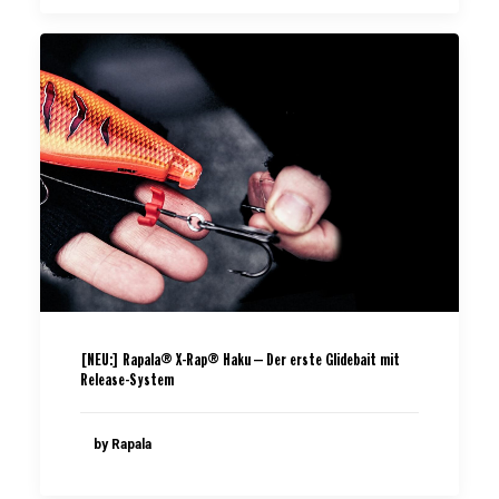
[NEU:] Rapala® X-Rap® Haku – Der erste Glidebait mit
Release-System
by Rapala