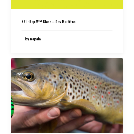
NEU: Rap-V™ Blade – Das Multitool
by Rapala