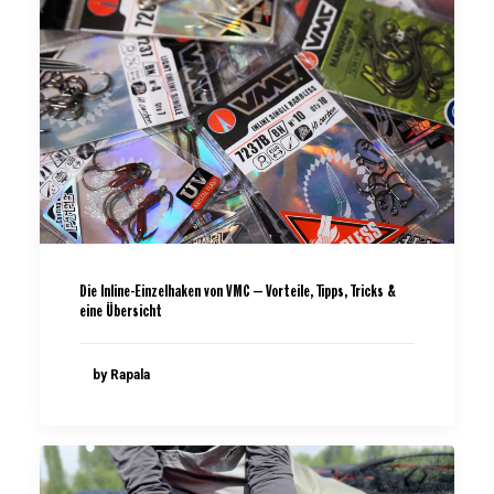
Die Inline-Einzelhaken von VMC – Vorteile, Tipps, Tricks &
eine Übersicht
by Rapala