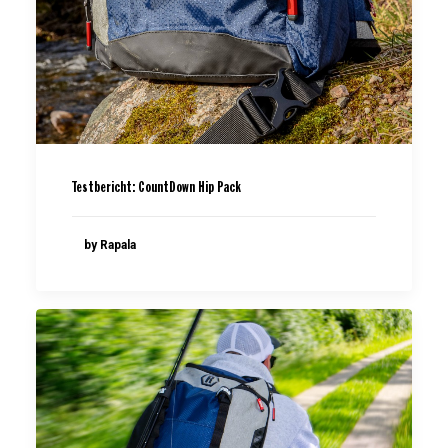
Testbericht: CountDown Hip Pack
by Rapala