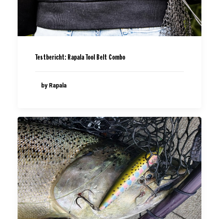
Testbericht: Rapala Tool Belt Combo
by Rapala