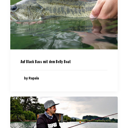
Auf Black Bass mit dem Belly Boat
by Rapala