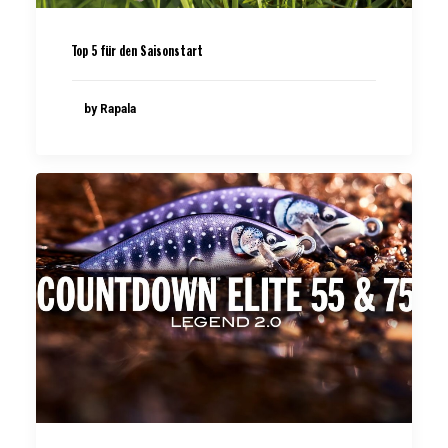
Top 5 für den Saisonstart
by Rapala