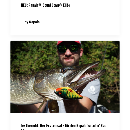
NEU: Rapala® CountDown® Elite
by Rapala
Testbericht: Der Ersteinsatz für den Rapala Twitchin’ Rap