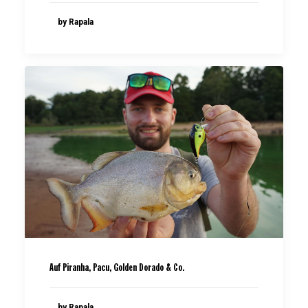
by Rapala
Auf Piranha, Pacu, Golden Dorado & Co.
by Rapala