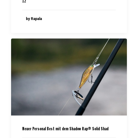
12
by Rapala
Neuer Personal Best mit dem Shadow Rap® Solid Shad