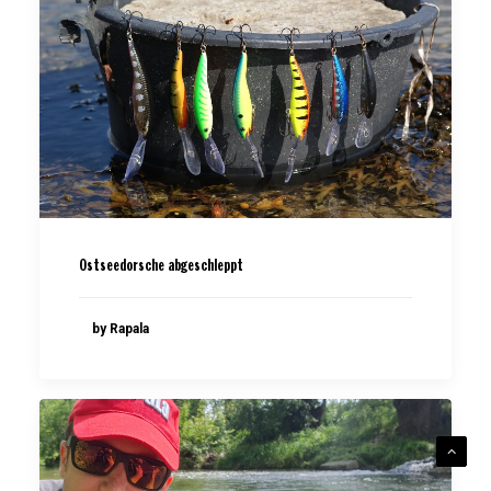
Ostseedorsche abgeschleppt
by Rapala