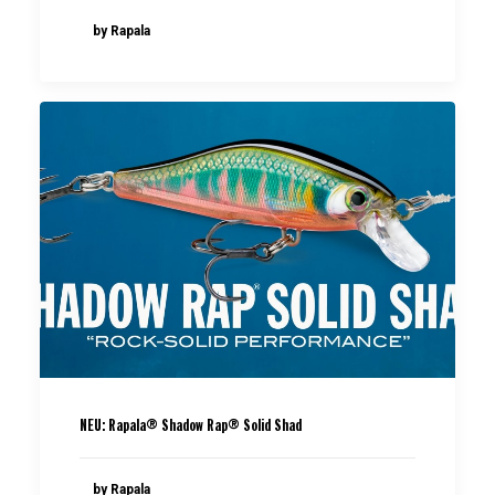
by Rapala
NEU: Rapala® Shadow Rap® Solid Shad
by Rapala